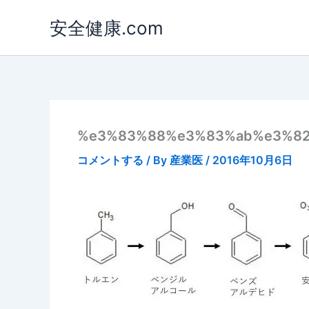
内
安全健康.com
容
を
ス
キ
ッ
プ
%e3%83%88%e3%83%ab%e3%8
コメントする
/ By
産業医
/
2016年10月6日