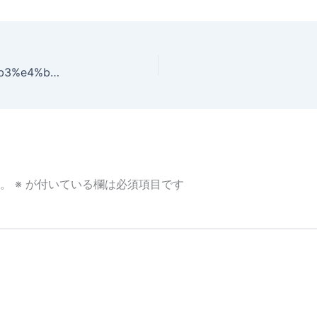
%e3%83%88%e3%83%ab%e3%82%a8%e3%83%b3%e4%bb%a3%e8%ac%9d
。
※
が付いている欄は必須項目です