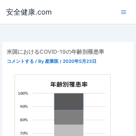
内
安全健康.com
容
を
ス
キ
ッ
プ
米国におけるCOVID-19の年齢別罹患率
コメントする
/ By
産業医
/
2020年5月23日