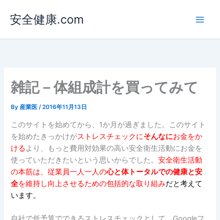
内
安全健康.com
容
を
ス
キ
ッ
プ
雑記－体組成計を買ってみて
By
産業医
/
2016年11月13日
このサイトを始めてから、1か月が過ぎました。このサイト
を始めたきっかけが
ストレスチェックに
そんなに
お金をか
ける
より、もっと費用対効果の高い安全衛生活動にお金を
使っていただきたいという思いからでした。
安全衛生活動
の本筋は、従業員一人一人の
心と体トータルでの健康と安
全
を維持し向上させるための包括的な取り組
み
だと考えて
います。
自社で低予算でできるストレスチェックとして、Googleフ