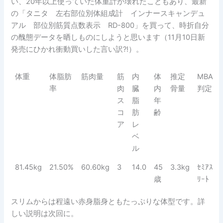
い、20年以上使っていた体重計が壊れたこともあり、最新
の「タニタ 左右部位別体組成計 インナースキャンデュ
アル 部位別筋質点数表示 RD-800」を買って、時折自分
の醜態データを晒しものにしようと思います（11月10日新
発売にひかれ衝動買いした言い訳?!）。
体重
体脂肪
筋肉量
筋
内
体
推定
MBA
率
肉
臓
内
骨量
判定
ス
脂
年
コ
肪
齢
ア
レ
ベ
ル
81.45kg
21.50%
60.60kg
3
14.0
45
3.3kg
ｾﾐｱｽ
歳
ﾘｰﾄ
スリムからは程遠い赤身脂身ともたっぷりな体型です。詳
しい説明は次回に。