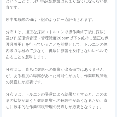
ということで、尿中馬尿酸検査はあまり当てにならない検
査です。
尿中馬尿酸の値は下記のように一応評価されます。
分布１は、適正な採尿（トルエン取扱作業終了後に採尿）
及び作業環境管理（管理濃度20ppm以下を維持し適正な保
護具着用）を行っていることを前提として、トルエンの体
内吸収は極めて少なく、健康に影響を及ぼさないレベルで
あることを意味します。
分布２は、直ちに健康への影響が出る値ではありません
が、ある程度の曝露があった可能性があり、作業環境管理
の見直しが必要です。
分布３は、トルエンの曝露による結果だとすると、このま
まの状態が続くと健康影響への危険性が高くなるため、直
ちに抜本的な作業環境管理の見直しが必要となります。