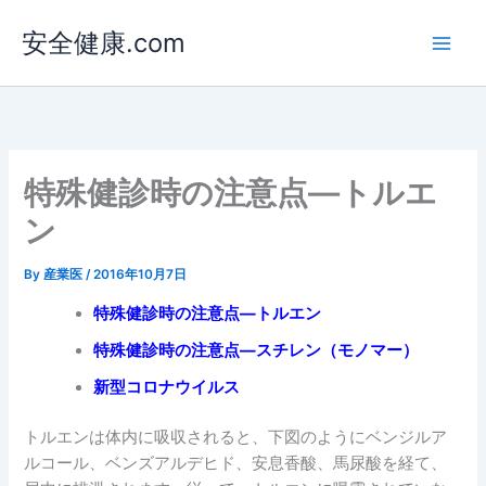
内
安全健康.com
容
を
ス
キ
ッ
プ
特殊健診時の注意点―トルエ
ン
By
産業医
/
2016年10月7日
特殊健診時の注意点―トルエン
特殊健診時の注意点―スチレン（モノマー）
新型コロナウイルス
トルエンは体内に吸収されると、下図のようにベンジルア
ルコール、ベンズアルデヒド、安息香酸、馬尿酸を経て、