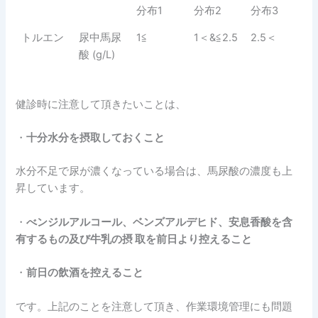
分布1
分布2
分布3
トルエン
尿中馬尿
1≦
1＜&≦2.5
2.5＜
酸 (g/L)
健診時に注意して頂きたいことは、
・
十分水分を摂取しておくこと
水分不足で尿が濃くなっている場合は、馬尿酸の濃度も上
昇しています。
・
べンジルアルコール、ベンズアルデヒド、安息香酸を含
有するもの及び牛乳の
摂
取を前日より控えること
・
前日の飲酒を控えること
です。上記のことを注意して頂き、作業環境管理にも問題