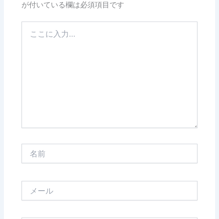
が付いている欄は必須項目です
こ
こ
に
入
力…
名
前
メ
ー
ル