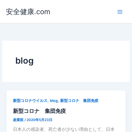
内
安全健康.com
容
を
ス
キ
ッ
プ
blog
,
,
新型コロナウイルス
blog
新型コロナ 集団免疫
新型コロナ 集団免疫
産業医
/
2020年5月23日
日本人の感染者、死亡者が少ない理由として、日本